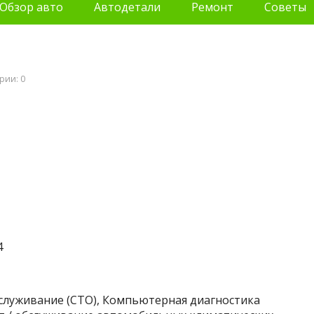
Обзор авто
Автодетали
Ремонт
Советы
рии: 0
4
бслуживание (СТО), Компьютерная диагностика