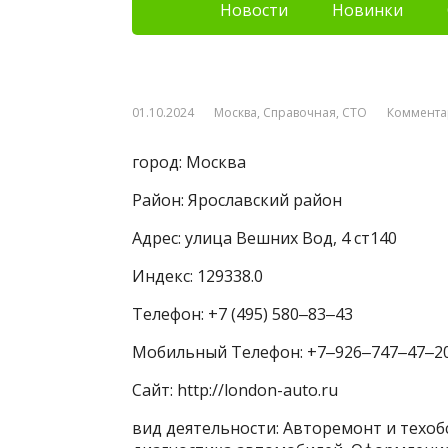
Новости
Новинки
01.10.2024
Москва
,
Справочная
,
СТО
Коммента
город: Москва
Район: Ярославский район
Адрес: улица Вешних Вод, 4 ст140
Индекс: 129338.0
Телефон: +7 (495) 580‒83‒43
Мобильный Телефон: +7‒926‒747‒47‒2
Сайт: http://london-auto.ru
вид деятельности: Авторемонт и техо