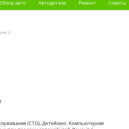
Обзор авто
Автодетали
Ремонт
Советы
рии: 0
0
бслуживание (СТО), Детейлинг, Компьютерная