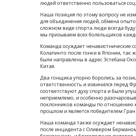
людей ответственно пользоваться соц
Наша позиция по этому вопросу не из
для объединения людей, обмена опыто
сложном виде спорта люди всегда будут
мы призываем всех болельщиков каждо
Команда осуждает ненавистнические с
Колапинто после гонки в Японии, так ж
были направлены в адрес Эстебана Око
Китая.
Два гонщика упорно боролись за позиц
ответственность и извинился перед Фр
соответствуют духу спорта и были уп
неприемлемо, и особенно разочаровыв
поклонников команды по отношению к 
прошлом и является победителем Гран П
Наша команда также осуждает ненави
после инцидента с Оливером Берманом 
безопасность и благополучие пилотов, и