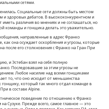
иальными сетями.
менилась. Социальные сети должны быть местом
м и здоровых дебатов. В высококонкурентном и
 иметь различия во мнениях и не соглашаться, но
й команды и гонщика делать это уважительно.
ообщения, направленные в адрес Франко
е, как она осуждает оскорбления и угрозы, которые
на после его столкновения с Франко на Гран При
ию, и Эстебан взял на себя полную
анко. Последовавшие за этим угрозы не
ущением. Любое насилие над всеми гонщиками
ает то, что оно исходит от меньшинства
гонщику, который так много отдал команде в
ри в составе Alpine.
стническое поведение по отношению к Франко
на Сузуке. Прежде всего, самое главное — это
, к счастью, Олли в порядке. Как заявила FIA, этот