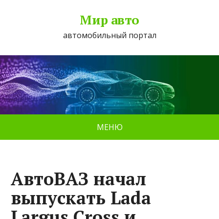
Мир авто
автомобильный портал
МЕНЮ
АвтоВАЗ начал
выпускать Lada
Largus Cross и