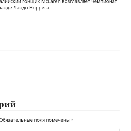
ралийский гонщик McLaren возглавляет чемпионат
манде Ландо Норриса.
рий
Обязательные поля помечены
*