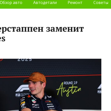
Обзор авто
Автодетали
Ремонт
Советы
ерстаппен заменит
es