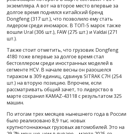
экземпляра. А вот на второе место впервые за
долгое время поднялся китайский бренд
Dongfeng (317 шт.), что позволило ему стать
лидером среди иномарок. В ТОП-5 марок также
вошли Ural (306 шт.), FAW (275 шт.) и Valdai (271
шт.).
Также стоит отметить, что грузовик Dongfeng
4180 тоже впервые за долгое время стал
бестселлером среди иностранных моделей в
сегменте HCV. В начале весны он разошелся
тиражом в 309 единиц, сдвинув SITRAK C7H (254
шт.) на вторую позицию. Впрочем, если
рассматривать общий зачет, то лидерство в
марте сохранил KAMAZ-43118 с результатом 325
машин.
По итогам трех месяцев нынешнего года в России
было реализовано 8,9 тыс. новых
крупнотоннажных грузовых автомобилей. Это на
29,7% меньше, чем в январе – марте 2025-го.