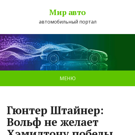
Мир авто
автомобильный портал
МЕНЮ
Гюнтер Штайнер:
Вольф не желает
Хэмилтону победы,