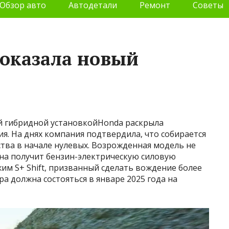
Обзор авто
Автодетали
Ремонт
Советы
оказала новый
ой гибридной установкойHonda раскрыла
ия. На днях компания подтвердила, что собирается
ства в начале нулевых. Возрожденная модель не
она получит бензин-электрическую силовую
жим S+ Shift, призванный сделать вождение более
 должна состояться в январе 2025 года на