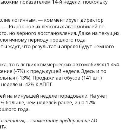
высоким показателем 14-й недели, поскольку
полне логичным, — комментирует директор
. — Рынок новых легковых автомобилей по-
го, но верного восстановления. Даже на текущих
алогичному периоду прошлого года
рты ждут, что результаты апреля будут немного
ка, то в легких коммерческих автомобилях (1 454
ение (-7%) к предыдущей неделе. Здесь и по
ная (-13%). Продажи автобусов (141 шт.)
 неделе и -42% к АППГ.
ей на минувшей неделе порадовали. На учет
2% больше, чем неделей ранее, и на 17%
ошлого года.
нсалтинг») – совместное предприятие АО
Т».