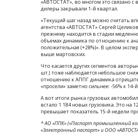
«АВТОСТАТ», во многом это связано с 
дилеры закрывали 1-й квартал.
«Текущий шаг назад можно считать в
агентства «АВТОСТАТ» Сергей Целиков
прежнему находится в стадии медленно
объемах динамика по отношению к ан
положительная (+28%)». В целом экспе
выше мартовских.
Что касается других сегментов авторын
шт.) тоже наблюдается небольшое сниж
отношению к АППГ динамика отрицатель
«просели» заметно сильнее: -56% к 14-й
А вот итоги рынка грузовых автомобил
встало 1 184 новых грузовика. Это на 1
превышает показатель 15-й недели пр
* АО «ППК» («Паспорт промышленный ко
«Электронный паспорт» и ООО «АВТОСТА