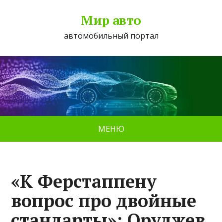
Мир авто
автомобильный портал
МЕНЮ
«К Ферстаппену
вопрос про двойные
стандарты»: Оруджев