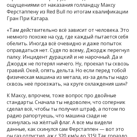
ощущениями от наказания голландцу Максу
Ферстаппену из Red Bull по итогам квалификации
Гран При Катара.
«Там действительно всё зависит от человека. Это
немного похоже на суд, где каждый пытается себя
обелить. Иногда всё очевидно и даже попыток
оправдаться нет. Судя по всему, Джордж перегнул
палку. Инцидент дурацкий и не нарочный. Да и
Джордж не потерял ничего. Ну, проехал ты сквозь
гравий. Окей, опять дельта. Но если перед тобой
физическая машина из метала, из-за дельты надо
сквозь неё проезжать, на круге охлаждения шин?
К Максу, впрочем, тоже вопрос про двойные
стандарты. Сначала ты недоволен, что соперник
сделал всё, чтобы ты получил штраф, а потом по
радио рапортуешь, что машина сзади не
скинулась на жёлтый флаг. А все мы видели
данные, как скинулся сам Ферстаппен — вот это
он газ отпустил, аж с 320 км/ч до 315! Так гораздо