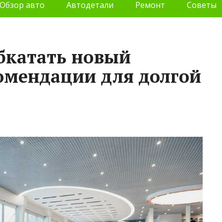
Обзор авто
Автодетали
Ремонт
Советы
бкатать новый
омендации для долгой