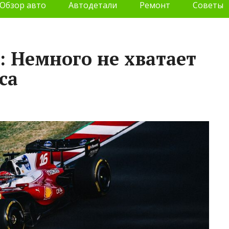
Обзор авто
Автодетали
Ремонт
Советы
 Немного не хватает
са