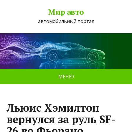
Мир авто
автомобильный портал
МЕНЮ
Льюис Хэмилтон
вернулся за руль SF-
26 во Фьорано