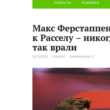
Новости
Новинки
Макс Ферстаппен
к Расселу – нико
так врали
02.12.2024
Новости
Комментарии: 0