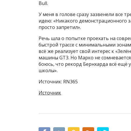
Bull.
У меня в голове сразу зазвенели все т
идею: «Никакого демонстрационного за
просто запретил».
Речь шла о попытке проехать на совр
быстрой трассе с минимальными зонами
всё же реализует свой интерес к «Зелё
машины GT3. Но Марко не сомневается
боюсь, что рекорд Бернхарда всё ещё у
школы».
Источник: RN365
Источник