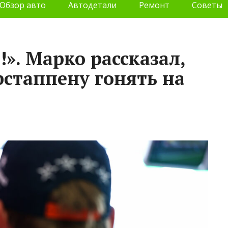
Обзор авто
Автодетали
Ремонт
Советы
!». Марко рассказал,
рстаппену гонять на