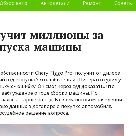
Обзор авто
Автодетали
Ремонт
Советы
лучит миллионы за
ыпуска машины
обственности Chery Tiggo Pro, получит от дилера
й год выпускаАвтолюбитель из Питера отсудил у
ькую» ошибку. Он смог через суд доказать, что
 заблуждение о годе сборки машины. По
азалась старше на год. В своём исковом заявлении
твие данных в договоре о покупке автомобиля.
осудебное решение вопроса.