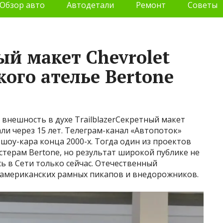
Обзор авто
Автодетали
Ремонт
Советы
ый макет Chevrolet
кого ателье Bertone
внешность в духе TrailblazerСекретный макет
али через 15 лет. Телеграм-канал «Автопоток»
оу-кара конца 2000-х. Тогда один из проектов
астерам Bertone, но результат широкой публике не
 в Сети только сейчас. Отечественный
 американских рамных пикапов и внедорожников.