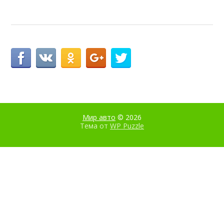
Мир авто
© 2026
Тема от
WP Puzzle