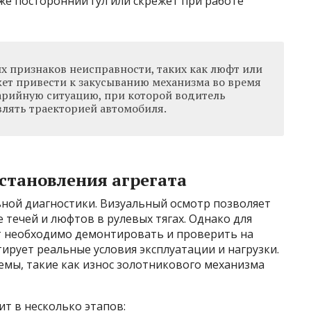
же посторонний гул или скрежет при работе
 признаков неисправности, таких как люфт или
жет привести к закусыванию механизма во время
варийную ситуацию, при которой водитель
влять траекторией автомобиля.
становления агрегата
ьной диагностики. Визуальный осмотр позволяет
 течей и люфтов в рулевых тягах. Однако для
т необходимо демонтировать и проверить на
ирует реальные условия эксплуатации и нагрузки.
емы, такие как износ золотникового механизма
т в несколько этапов: