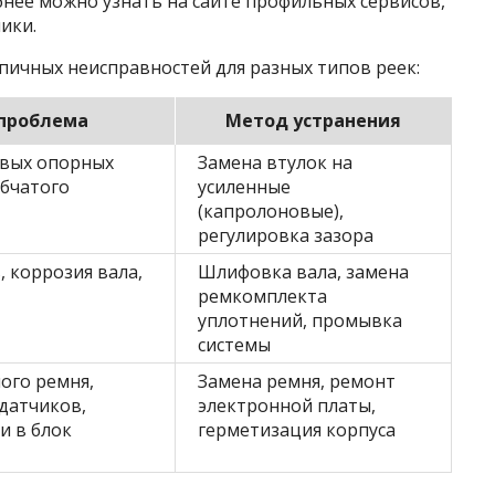
нее можно узнать на сайте профильных сервисов,
ики.
пичных неисправностей для разных типов реек:
 проблема
Метод устранения
овых опорных
Замена втулок на
убчатого
усиленные
(капролоновые),
регулировка зазора
, коррозия вала,
Шлифовка вала, замена
ремкомплекта
уплотнений, промывка
системы
ого ремня,
Замена ремня, ремонт
 датчиков,
электронной платы,
и в блок
герметизация корпуса