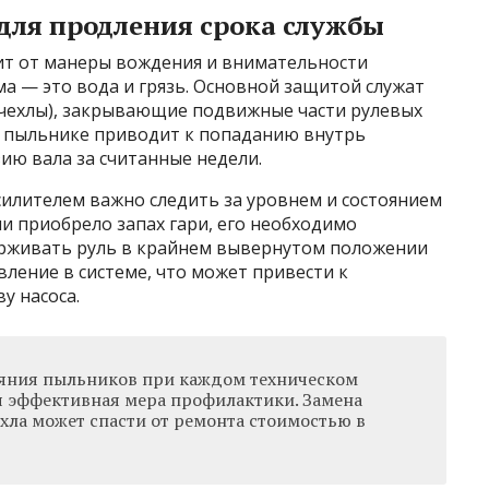
для продления срока службы
сит от манеры вождения и внимательности
а — это вода и грязь. Основной защитой служат
чехлы), закрывающие подвижные части рулевых
в пыльнике приводит к попаданию внутрь
зию вала за считанные недели.
силителем важно следить за уровнем и состоянием
ли приобрело запах гари, его необходимо
ерживать руль в крайнем вывернутом положении
авление в системе, что может привести к
у насоса.
ояния пыльников при каждом техническом
я эффективная мера профилактики. Замена
хла может спасти от ремонта стоимостью в