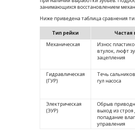
при наличии выработки зубьев. Подроб
занимающихся восстановлением механ
Ниже приведена таблица сравнения ти
Тип рейки
Частая
Механическая
Износ пластик
втулок, люфт з
зацепления
Гидравлическая
Течь сальников
(ГУР)
гул насоса
Электрическая
Обрыв приводн
(ЭУР)
выход из строя
попадание влаг
управления