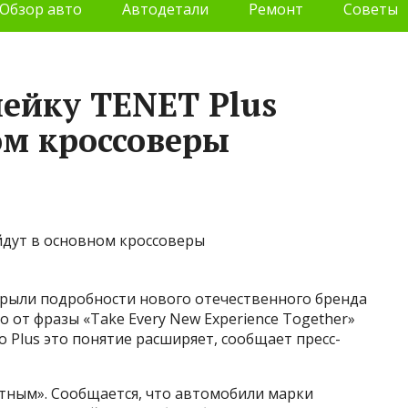
Обзор авто
Автодетали
Ремонт
Советы
ейку TENET Plus
ом кроссоверы
крыли подробности нового отечественного бренда
 от фразы «Take Every New Experience Together»
о Plus это понятие расширяет, сообщает пресс-
нтным». Сообщается, что автомобили марки