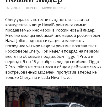
18.12.2024
Новинки
Комментарии: 0
Chery удалось потеснить одного из главных
конкурента в лице HavalВ рейтинга самых
продаваемых иномарок в России новый лидер.
Многие месяцы любимой иномаркой россиян был
Haval Jolion, однако ситуация изменилась:
последние четыре недели рейтинг возглавляют
кроссоверы Chery. Три недели подряд на первом
месте по объемам продаж был Tiggo 4 Pro, а в
период с 9 по 15 декабря в лидеры выбился Tiggo
7 Pro. Jolion же откатился в общем рейтинге самых
востребованных моделей, пропустив вперед не
только Сhery, но и Lada Niva Travel.