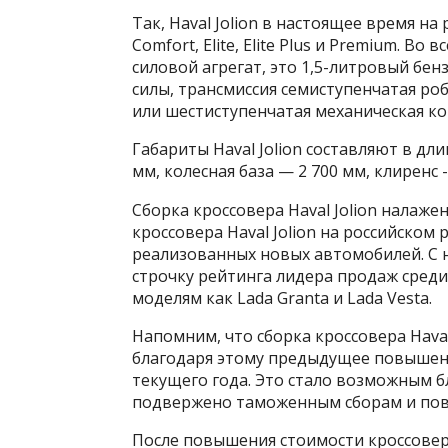
Так, Haval Jolion в настоящее время н
Comfort, Elite, Elite Plus и Premium. 
силовой агрегат, это 1,5-литровый б
силы, трансмиссия семиступенчатая р
или шестиступенчатая механическая ко
Габариты Haval Jolion составляют в длин
мм, колесная база — 2 700 мм, клиренс 
Сборка кроссовера Haval Jolion налаже
кроссовера Haval Jolion на российском
реализованных новых автомобилей. С н
строчку рейтинга лидера продаж сред
моделям как Lada Granta и Lada Vesta.
Напомним, что сборка кроссовера Haval
благодаря этому предыдущее повышен
текущего года. Это стало возможным б
подвержено таможенным сборам и пов
После повышения стоимости кроссовер 