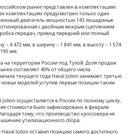
а российском рынке представлен в комплектациях
Во всех комплектациях предусмотрен только один
ензиновый двигатель мощностью 143 лошадиные
оботизированная с двойным мокрым сцеплением
робка передач, привод передний или полный.
у – 4 472 мм, в ширину – 1 841 мм, в высоту – 1 574
-190 мм.
на на территории России под Тулой. Доля продаж
 рынке составляет 45% от общего числа
ачала текущего года Haval Jolion занимает третью
и новых моделей уступив первые позиции таким
 Jolion осуществляется в России по полному циклу,
ие стоимости было зафиксировано в феврале
лагодаря тому, что производство кроссовера не
ышению утилизационного сбора.
Haval Jolion оставил позицию самого доступного